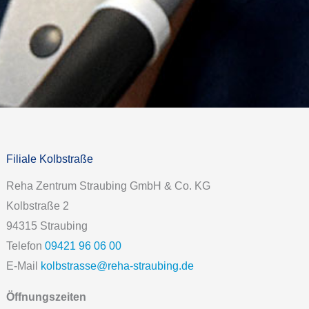
Filiale Kolbstraße
Reha Zentrum Straubing GmbH & Co. KG
Kolbstraße 2
94315 Straubing
Telefon
09421 96 06 00
E-Mail
kolbstrasse@reha-straubing.de
Öffnungszeiten