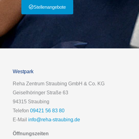
Stellenangebote
Westpark
Reha Zentrum Straubing GmbH & Co. KG
Geiselhöringer Straße 63
94315 Straubing
Telefon
09421 56 83 80
E-Mail
info@reha-straubing.de
Öffnungszeiten