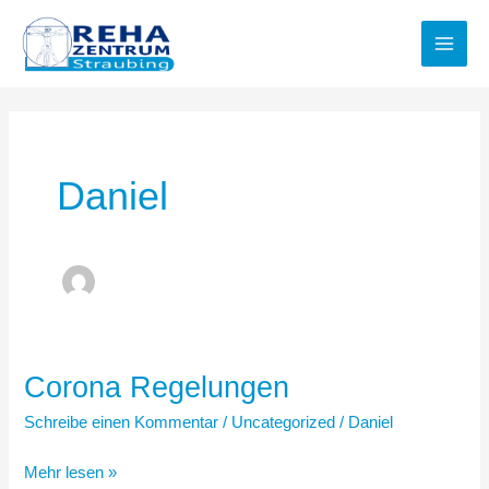
Zum
Inhalt
springen
Daniel
Corona Regelungen
Corona
Regelungen
Schreibe einen Kommentar
/
Uncategorized
/
Daniel
Mehr lesen »